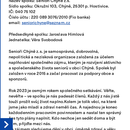
Název spolku: Senioři Chýně z.s.
Sídlo spolku: Okružní 103, Chýně, 25301 p. Hostivice.
Přihlásit se
IČ: 040 75 102
Číslo účtu : 220 089 3076/2010 (Fio banka)
email:
seniorichyne@seznam.cz
Předsedkyně spolku: Jaroslava Himlová
Jednatelka: Věra Svobodová
Senioři Chýně z.s. je samosprávná, dobrovolná,
nepolitická a nezisková organizace založená za účelem
naplňování společného zájmu, kterým je rozvíjení aktivního
a společenského života seniorů v obci Chýně. Spolek byl
založen v roce 2015 a začal pracovat za podpory obce a
sponzorů.
Rok 2023 je osmým rokem společného setkávání. Věřte,
nevěřte – ve spolku je nás padesát členů. Každý z nás jistě
touží prožít svůj život naplno.Kolem je tolik věcí, na které
jsme jako mladí a zdraví neměli čas. A najednou je konec
každodenním pracovním povinnostem a nastal ten správný
čas tyto plány naplnit. Kdo nechce jen sedět doma a být
sám, přijďte mezi nás.
Se zájmem sledujeme dění v obci, úměrně zdraví a věku