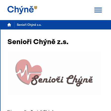
Aktuality
Senioři Chýně z.s.
Chýně
Senioři Chýně z.s.
Úřad
Samospráva
Úřední deska
Potřebuji vyřídit
Kalendář akcí
TS Chýně