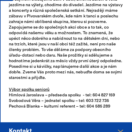
jezdíme na výlety, chodíme do divadel. Jezdíme na výstavy
a koncerty a různá společenská setkání. Nejraději máme
zábavu v Pivovarském dvoře, kde nám k tanci a poslechu
zahraje námi oblíbená skupina, kterou si pozveme.
Zapojujeme se do společných akcí obce a to tak, co
odpovídá našemu věku a možnostem. To znamená, že
upéct něco dobrého a nabídnout to na dětském dni, nebo
na trzích, které jsou v naší obci též zažité, není pro naše
členky problém. To vše děláme za podpory obecního
úřadu-dotací nebo daru. Naše prožitky si sdělujeme a
hodnotíme jedenkrát za měsíc vždy první úterý odpoledne.
Posedíme si u kávičky, naplánujeme další akce a je nám
dobře. Zveme Vás proto mezi nás, nebuďte doma se svými
starostmi a přijďte.
Výbor spolku seniorů
Himlová Jaroslava – předseda spolku - tel: 604 827 159
Svobodová Věra – jednatel spolku – tel: 603 722 735
Pechová Blanka – kulturní referent – tel: 604 585 289
Kontakt