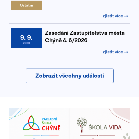
Ostatní
zjistit více
Zasedání Zastupitelstva města
9. 9.
Chýně č. 6/2026
2026
zjistit více
Zobrazit všechny události