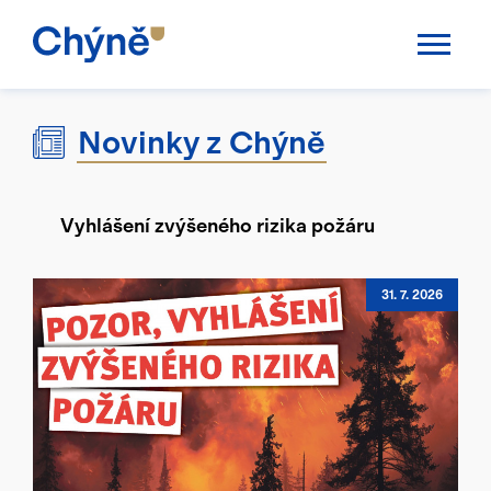
Aktuality
Novinky z Chýně
Chýně
Úřad
Vyhlášení zvýšeného rizika požáru
Samospráva
31. 7. 2026
Úřední deska
Potřebuji vyřídit
Kalendář akcí
TS Chýně