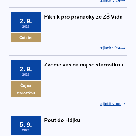
zjistit více
Piknik pro prvňáčky ze ZŠ Vida
2. 9.
2026
Ostatní
zjistit více
Zveme vás na čaj se starostkou
2. 9.
2026
Čaj se
starostkou
zjistit více
Pouť do Hájku
5. 9.
2026