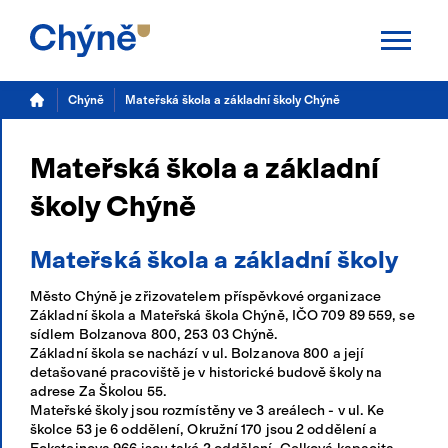
Aktuality
Chýně
Mateřská škola a základní školy Chýně
Chýně
Mateřská škola a základní
Úřad
školy Chýně
Samospráva
Mateřská škola a základní školy
Úřední deska
Město Chýně je zřizovatelem příspěvkové organizace
Základní škola a Mateřská škola Chýně, IČO 709 89 559, se
Potřebuji vyřídit
sídlem Bolzanova 800, 253 03 Chýně.
Základní škola se nachází v ul. Bolzanova 800 a její
detašované pracoviště je v historické budově školy na
Kalendář akcí
adrese Za Školou 55.
Mateřské školy jsou rozmístěny ve 3 areálech - v ul. Ke
TS Chýně
školce 53 je 6 oddělení, Okružní 170 jsou 2 oddělení a