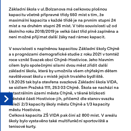
Základní škola v ul.Bolzanova má celkovou plošnou
kapacitu včetně přípravné třídy 550 míst s tím, že
maximální kapacita v každé třídě je na prvním stupni 24
míst a na druhém stupni 26 míst. V této souvislosti už od
školního roku 2018/2019 je velká část tříd plně zaplněna a
není možné přijímat další žáky nad rámec kapacit.
V souvislosti s naplněnou kapacitou Základní školy Chýně
a s prognózami demografické studie z roku 2021 v tomtéž
roce vznikl Svazek obcí Chýně-Hostivice. Jeho hlavním
cílem bylo společnými silami dvou měst zřídit další
základní školu, která by umožnila všem chýňským dětem
navštěvovat školu v místě jejich trvalého bydliště.
1.9.2025 tak byla otevřena svazková Základní škola VIDA,
se sídlem Pražská 1111, 253 03 Chýně. Škola se nachází na
katastrálním území města Chýně, v těsné blízkosti
městské části Hostivice-jih, přičemž dle stanov svazku
náleží 2/3 kapacity školy městu Chýně a 1/3 kapacity
městu Hostivice.
Celková kapacita ZŠ VIDA pak činí až 800 míst. V areálu
školy bylo vystavěno také multifunkční sportoviště a
tenisové kurty.