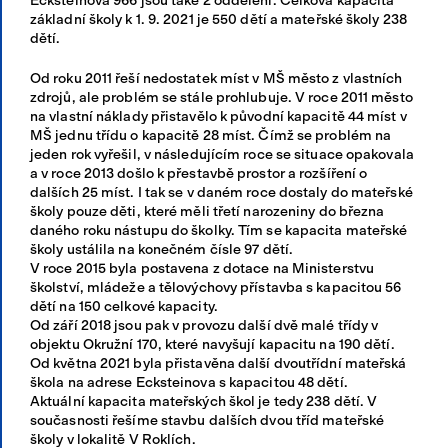
Ecksteinova 966 jsou také 2 oddělení. Celková kapacita
základní školy k 1. 9. 2021 je 550 dětí a mateřské školy 238
Přihlásit se
dětí.
Od roku 2011 řeší nedostatek míst v MŠ město z vlastních
zdrojů, ale problém se stále prohlubuje. V roce 2011 město
na vlastní náklady přistavělo k původní kapacitě 44 míst v
MŠ jednu třídu o kapacitě 28 míst. Čímž se problém na
jeden rok vyřešil, v následujícím roce se situace opakovala
a v roce 2013 došlo k přestavbě prostor a rozšíření o
dalších 25 míst. I tak se v daném roce dostaly do mateřské
školy pouze děti, které měli třetí narozeniny do března
daného roku nástupu do školky. Tím se kapacita mateřské
školy ustálila na konečném čísle 97 dětí.
V roce 2015 byla postavena z dotace na Ministerstvu
školství, mládeže a tělovýchovy přístavba s kapacitou 56
dětí na 150 celkové kapacity.
Od září 2018 jsou pak v provozu další dvě malé třídy v
objektu Okružní 170, které navyšují kapacitu na 190 dětí.
Od května 2021 byla přistavěna další dvoutřídní mateřská
škola na adrese Ecksteinova s kapacitou 48 dětí.
Aktuální kapacita mateřských škol je tedy 238 dětí. V
současnosti řešíme stavbu dalších dvou tříd mateřské
školy v lokalitě V Roklích.