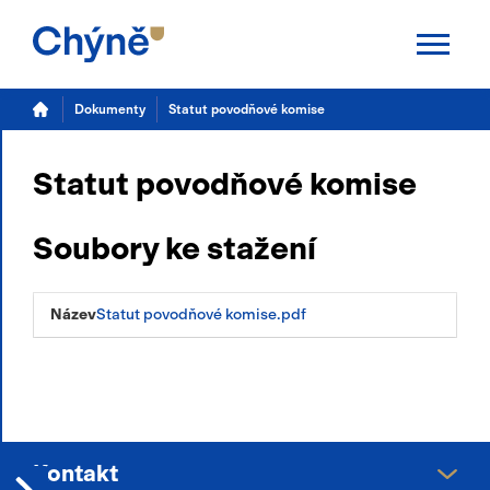
Aktuality
Dokumenty
Statut povodňové komise
Chýně
Statut povodňové komise
Úřad
Soubory ke stažení
Samospráva
Úřední deska
Statut povodňové komise.pdf
Potřebuji vyřídit
Kalendář akcí
TS Chýně
Kontakt