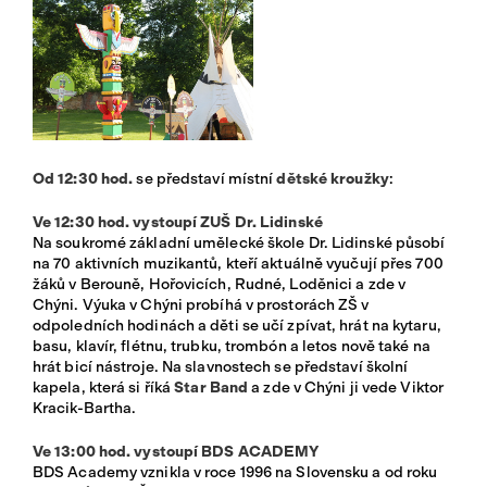
Od 12:30 hod.
se představí místní
dětské kroužky
:
Ve 12:30 hod. vystoupí ZUŠ Dr. Lidinské
Na soukromé základní umělecké škole Dr. Lidinské působí
na 70 aktivních muzikantů, kteří aktuálně vyučují přes 700
žáků v Berouně, Hořovicích, Rudné, Loděnici a zde v
Chýni. Výuka v Chýni probíhá v prostorách ZŠ v
odpoledních hodinách a děti se učí zpívat, hrát na kytaru,
basu, klavír, flétnu, trubku, trombón a letos nově také na
hrát bicí nástroje. Na slavnostech se představí školní
kapela, která si říká
Star Band
a zde v Chýni ji vede Viktor
Kracik-Bartha.
Ve 13:00 hod. vystoupí BDS ACADEMY
BDS Academy vznikla v roce 1996 na Slovensku a od roku