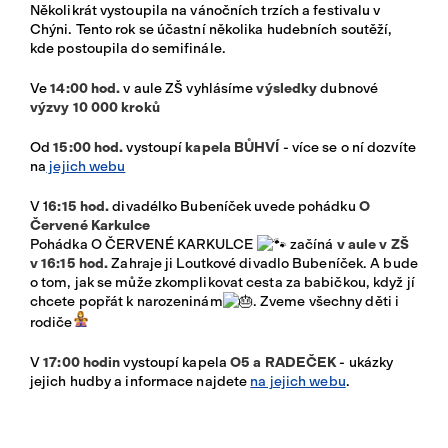
Několikrát vystoupila na vánočních trzích a festivalu v
Chýni. Tento rok se účastní několika hudebních soutěží,
kde postoupila do semifinále.
Ve
14:00 hod.
v aule ZŠ vyhlásíme
výsledky
dubnové
výzvy 10 000 kroků
Od
15:00 hod.
vystoupí
kapela BŮHVÍ
- více se o ní dozvíte
na
jejich webu
V 1
6:15 hod.
divadélko Bubeníček uvede pohádku
O
Červené Karkulce
Pohádka O ČERVENÉ KARKULCE
začíná
v aule v ZŠ
v 16:15 hod.
Zahraje ji Loutkové divadlo Bubeníček. A bude
o tom, jak se může zkomplikovat cesta za babičkou, když jí
chcete popřát k narozeninám
. Zveme všechny děti i
rodiče
V
17:00 hodin
vystoupí kapela
O5 a RADEČEK
- ukázky
jejich hudby a informace najdete
na jejich webu
.