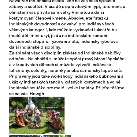
Navštivte indiánskou osadu, kde na vás čeká spousta
zábavy a soutěží. V osadě s opravdovými týpí, totemem, a
ohništěm vás přivítá sám velký Vinnetou a další
kostýmovaní členové kmene. Absolvujete "stezku
indiánských dovedností a odvahy" pro indiány všech
věkových kategorií, kde můžete vyzkoušet lukostřelbu
(malé děti miniluky), jízdu na indiánském komoni,
dovednosti stopaře, rýžování zlata, indiánský rybolov a
další indiánské disciplíny.
Za splnění všech disciplín získáte od indiánské babičky
odměnu. Na ohništi si můžete opéci pravý bizoní špekáček
a v kreativních dílnách si můžete vytvořit indiánské
talismany, čelenky, náramky anebo šamanský lapač snů.
Připraveny jsou také workshopy indiánského bubnování a
ukázky indiánských tanců v krásných kostýmech a volné
indiánské soutěže pro malé i velké indiány. Přijďte těšíme
se na vás. Howgh
.