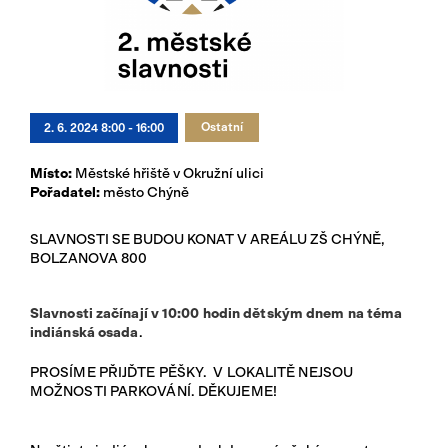
Přihlásit se
Ostatní
2. 6. 2024 8:00 - 16:00
Místo:
Městské hřiště v Okružní ulici
Pořadatel:
město Chýně
SLAVNOSTI SE BUDOU KONAT V AREÁLU ZŠ CHÝNĚ,
BOLZANOVA 800
Slavnosti začínají v 10:00 hodin dětským dnem na téma
indiánská osada
.
PROSÍME PŘIJĎTE PĚŠKY. V LOKALITĚ NEJSOU
MOŽNOSTI PARKOVÁNÍ. DĚKUJEME!