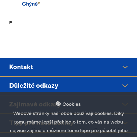
P
Kontakt
Důležité odkazy
Městský úřad Chýně
Hlavní 200
Zajímavé odkazy
Středočeský kraj
Cookies
253 03 Chýně
tel.:
739 001 324
Městský úřad Černošice
Webové stránky naší obce používají cookies. Díky
mu@chyne.cz
Magistrát hl.n. Prahy
tomu máme lepší přehled o tom, co vás na webu
Tipy pro návštěvníky
Chýňské fórum
Finanční úřad Praha - západ
Portál veřejné správy
nejvíce zajímá a můžeme tomu lépe přizpůsobit jeho
Stavební úřad Hostivice
Zákony a právo