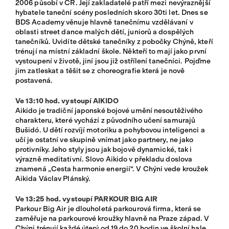
2006 působí v ČR. Její zakladatelé patří mezi nevýraznější
hybatele taneční scény posledních skoro 30ti let. Dnes se
BDS Academy věnuje hlavně tanečnímu vzdělávaní v
oblasti street dance malých dětí, juniorů a dospělých
tanečníků. Uvidíte dětské tanečníky z pobočky Chýně, kteří
trénují na místní základní škole. Někteří to mají jako první
vystoupení v životě, jiní jsou již ostřílení tanečníci. Pojďme
jim zatleskat a těšit se z choreografie která je nově
postavená.
Ve 13:10 hod. vystoupí AIKIDO
Aikido je tradiční japonské bojové umění nesoutěživého
charakteru, které vychází z původního učení samurajů
Bušidó. U dětí rozvíjí motoriku a pohybovou inteligenci a
učí je ostatní ve skupině vnímat jako partnery, ne jako
protivníky. Jeho styly jsou jak bojově dynamické, tak i
výrazně meditativní. Slovo Aikido v překladu doslova
znamená „Cesta harmonie energií“. V Chýni vede kroužek
Aikida Václav Plánský.
Ve 13:25 hod. vystoupí PARKOUR BIG AIR
Parkour Big Air je dlouholetá parkourová firma, která se
zaměřuje na parkourové kroužky hlavně na Praze západ. V
Chýni trénují každé úterý od 19 do 20 hodin ve školní hale.