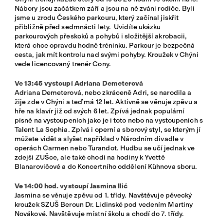
Nábory jsou začátkem září a jsou na ně zváni rodiče. Byli
jsme u zrodu Českého parkouru, který začínal jiskřit
přibližně před sedmnácti lety. Uvidíte ukázku
parkourových přeskoků a pohybů i složitější akrobacii,
která chce opravdu hodně tréninku. Parkour je bezpečná
cesta, jak mít kontrolu nad svými pohyby. Kroužek v Chýni
vede licencovaný trenér Cony.
Ve 13:45 vystoupí Adriana Demeterová
Adriana Demeterová, nebo zkráceně Adri, se narodila a
žije zde v Chýni a teď má 12 let. Aktivně se věnuje zpěvu a
hře na klavír již od svých 6 let. Zpívá jednak populární
písně na vystoupeních jako je i toto nebo na vystoupeních s
Talent La Sophia. Zpívá i operní a sborový styl, se kterým jí
můžete vidět a slyšet například v Národním divadle v
operách Carmen nebo Turandot. Hudbu se učí jednak ve
zdejší ZUŠce, ale také chodí na hodiny k Yvettě
Blanarovičové a do Koncertního oddělení Kühnova sboru.
Ve 14:00 hod. vystoupí Jasmina Ilić
Jasmina se věnuje zpěvu od 1. třídy. Navštěvuje pěvecký
kroužek SZUŠ Beroun Dr. Lidinské pod vedením Martiny
Novákové. Navštěvuje místní školu a chodí do 7. třídy.