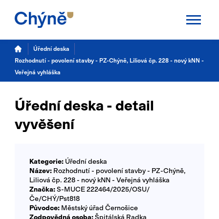
Aktuality
Úřední deska
Rozhodnutí - povolení stavby - PZ-Chýně, Liliová čp. 228 - nový kNN -
Chýně
Veřejná vyhláška
Úřad
Úřední deska - detail
Samospráva
vyvěšení
Úřední deska
Kategorie:
Úřední deska
Potřebuji vyřídit
Název:
Rozhodnutí - povolení stavby - PZ-Chýně,
Liliová čp. 228 - nový kNN - Veřejná vyhláška
Kalendář akcí
Značka:
S-MUCE 222464/2025/OSU/
Če/CHÝ/Pst818
Původce:
Městský úřad Černošice
TS Chýně
Zodpovědná osoba:
Špitálská Radka