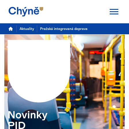
Aktuality
Aktuality
Pražská integrovaná doprava
Chýně
Úřad
Samospráva
Úřední deska
Potřebuji vyřídit
Kalendář akcí
TS Chýně