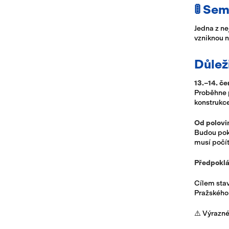
🚦 Se
Jedna z ne
vzniknou n
Důlež
13.–14. č
Proběhne p
konstrukce
Od polovi
Budou pokr
musí počí
Předpoklá
Cílem stav
Pražského
⚠️ Výrazné