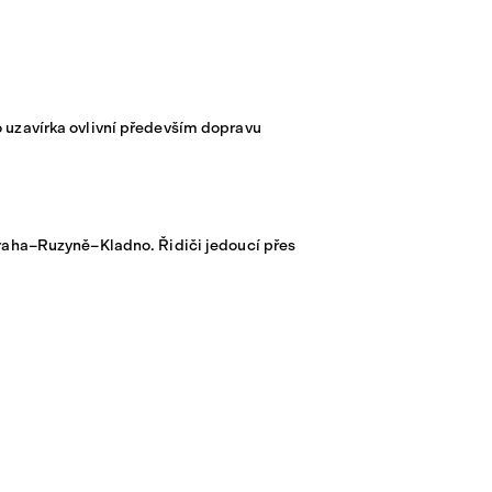
o uzavírka ovlivní především dopravu
 Praha–Ruzyně–Kladno. Řidiči jedoucí přes