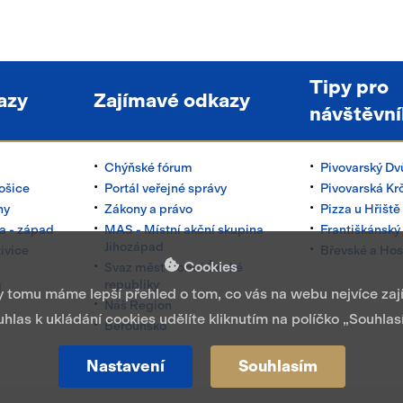
Tipy pro
azy
Zajímavé odkazy
návštěvní
Chýňské fórum
Pivovarský Dv
ošice
Portál veřejné správy
Pivovarská K
hy
Zákony a právo
Pizza u Hřiště
a - západ
MAS - Místní akční skupina
Františkánský 
Jihozápad
ivice
Břevské a Hos
Cookies
Svaz měst a obcí České
republiky
d
ky tomu máme lepší přehled o tom, co vás na webu nejvíce za
Náš Region
hlas k ukládání cookies udělíte kliknutím na políčko „Souhlas
Berounsko
Nastavení
Souhlasím