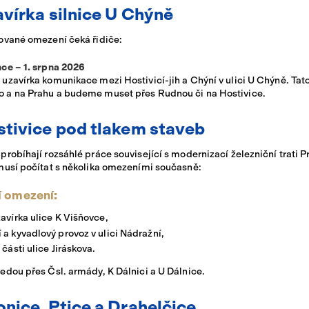
avírka silnice U Chýně
ované omezení čeká řidiče:
nce – 1. srpna 2026
uzavírka komunikace mezi Hostivicí-jih a Chýní v ulici U Chýně. Tat
 a na Prahu a budeme muset přes Rudnou či na Hostivice.
stivice pod tlakem staveb
probíhají rozsáhlé práce související s modernizací železniční trati
musí počítat s několika omezeními současně:
í omezení:
avírka ulice K Višňovce,
a kyvadlový provoz v ulici Nádražní,
 části ulice Jiráskova.
edou přes Čsl. armády, K Dálnici a U Dálnice.
onice, Ptice a Drahelčice