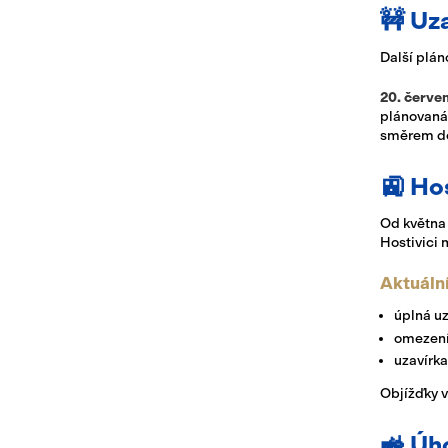
🚧 Uz
Další plán
20. červe
plánovaná 
směrem do
🚉 Ho
Od května 
Hostivici 
Aktuáln
úplná uz
omezení 
uzavírka
Objížďky v
🚜 Úh