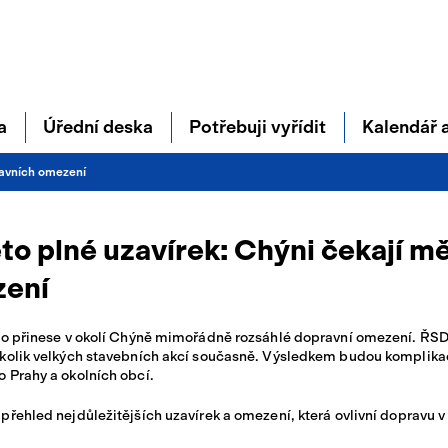
a
Úřední deska
Potřebuji vyřídit
Kalendář 
ravních omezení
tská skupina
hlášky a nařízení
Lékařské a sociální
Projekty města
Výběrová řízení
datelna
služby
éto plné uzavírek: Chýni čekají m
DPADY
louvy
Dotace a dary
Výsledky voleb
ední deska
MŠ a ZŠ Chýně
ení
ěrné místo
Organizační struktur
lná pracovní místa
Klubovna
to přinese v okolí Chýně mimořádně rozsáhlé dopravní omezení. ŘSD,
stská policie
kolik velkých stavebních akcí současně. Výsledkem budou komplikac
Kultura a spolky
 Prahy a okolních obcí.
siči Chýně
přehled nejdůležitějších uzavírek a omezení, která ovlivní dopravu v 
Sportovní hala
šta Partner