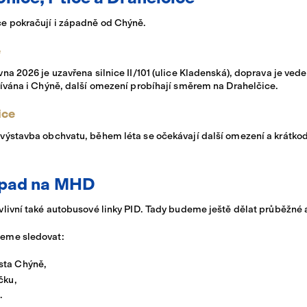
e pokračují i západně od Chýně.
e
vna 2026 je uzavřena silnice II/101 (ulice Kladenská), doprava je ved
žívána i Chýně, další omezení probíhají směrem na Drahelčice.
ice
 výstavba obchvatu, během léta se očekávají další omezení a krátko
opad na MHD
vlivní také autobusové linky PID. Tady budeme ještě dělat průběžné a
eme sledovat:
ta Chýně,
čku,
.