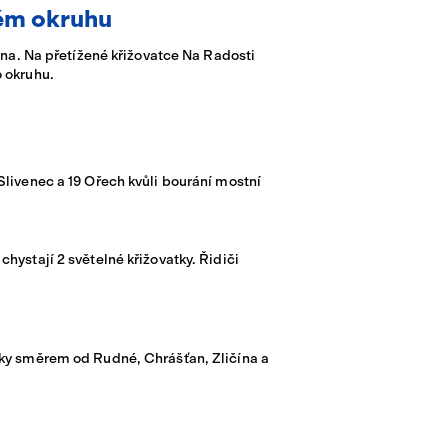
kém okruhu
vna. Na přetížené křižovatce Na Radosti
 okruhu.
livenec a 19 Ořech kvůli bourání mostní
hystají 2 světelné křižovatky. Řidiči
tky směrem od Rudné, Chrášťan, Zličína a