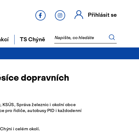
Přihlásit se
akcí
TS Chýně
Czech Point
Ekonomika města
Svatby v Chýni
ěsíce dopravních
Program rozvoje
Bloček starostky
Knihovna
města 2022-2028
a
Smuteční místnost
 KSÚS, Správa železnic i okolní obce
e pro řidiče, autobusy PID i každodenní
Technické služby
Chýně
Chýni i celém okolí.
Kronika