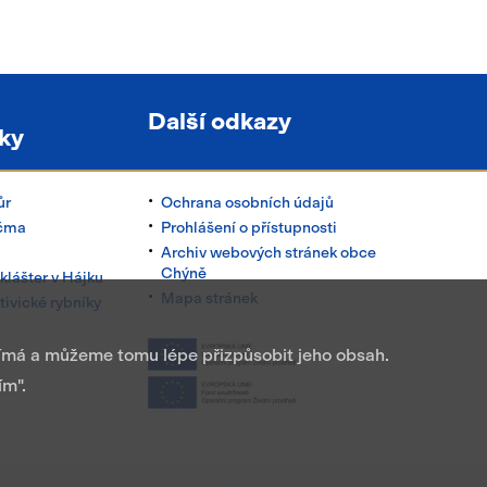
Další odkazy
ky
ůr
Ochrana osobních údajů
rčma
Prohlášení o přístupnosti
Archiv webových stránek obce
Chýně
klášter v Hájku
Mapa stránek
tivické rybníky
jímá a můžeme tomu lépe přizpůsobit jeho obsah.
ím".