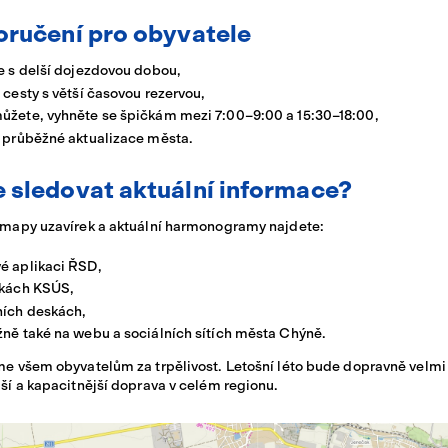
oručení pro obyvatele
e s delší dojezdovou dobou,
 cesty s větší časovou rezervou,
ůžete, vyhněte se špičkám mezi 7:00–9:00 a 15:30–18:00,
e průběžné aktualizace města.
e sledovat aktuální informace?
mapy uzavírek a aktuální harmonogramy najdete:
é aplikaci ŘSD,
nkách KSÚS,
ních deskách,
ně také na webu a sociálních sítích města Chýně.
e všem obyvatelům za trpělivost. Letošní léto bude dopravně velmi 
í a kapacitnější doprava v celém regionu.