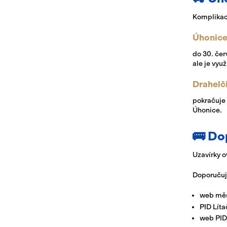
Komplikac
Úhonic
do 30. čer
ale je vyu
Drahelč
pokračuje
Úhonice.
🚌 D
Uzavírky o
Doporučuj
web měs
PID Líta
web PID