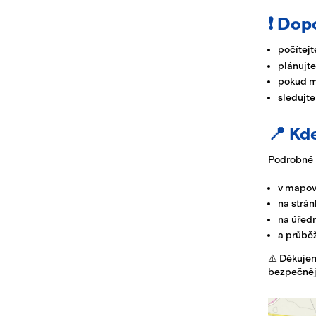
❗ Dop
počítejt
plánujte
pokud m
sledujt
📍 Kd
Podrobné 
v mapov
na strá
na úřed
a průběž
⚠️ Děkujem
bezpečnějš