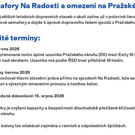
mafory Na Radosti a omezení na Pražs
Sportoviště VIDA
jvětších letošních dopravních staveb v okolí začne už v polovině čer
ové semafory a dojde k úpravě dopravního řešení sjezdů z Pražského
ité termíny:
ervna 2026
lánovaná noční úplná uzavírka Pražského okruhu (D0) mezi Exity 16 S
 nad okruhem. Uzavírka má podle ŘSD trvat přibližně 16 hodin.
ny června 2026
ačovat hlavní stavební práce přímo na sjezdech Na Radosti, kde se c
tat s výrazným omezením provozu a tvorbou kolon.
dané dokončení: 15. srpna 2026
by je zvýšení kapacity a bezpečnosti dlouhodobě přetížené křižova
 okruhu.
 kolony lze očekávat zejména v ranních a odpoledních špičkách.