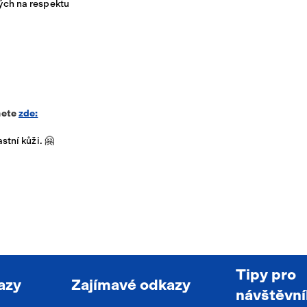
ých na respektu
nete
zde:
stní kůži. 🤗
Tipy pro
azy
Zajímavé odkazy
návštěvní