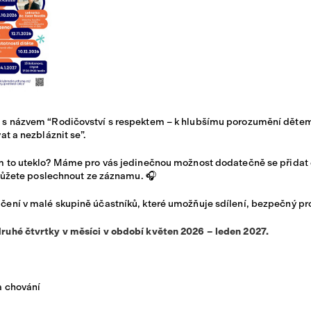
Sportoviště VIDA
 s názvem “Rodičovství s respektem – k hlubšímu porozumění dětem 
at a nezbláznit se”.
ám to uteklo? Máme pro vás jedinečnou možnost dodatečně se přidat 
 můžete poslechnout ze záznamu. 🎧
ení v malé skupině účastníků, které umožňuje sdílení, bezpečný prost
ruhé čtvrtky v měsíci v období květen 2026 – leden 2027.
a chování