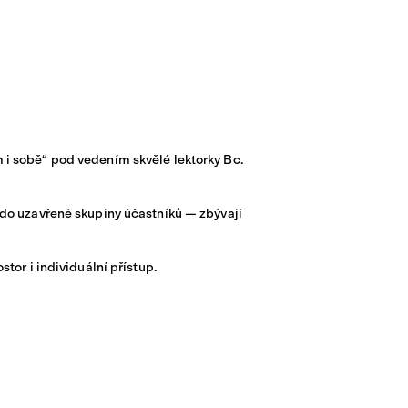
i sobě“ pod vedením skvělé lektorky Bc.
do uzavřené skupiny účastníků — zbývají
or i individuální přístup.