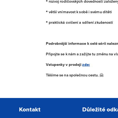
* rozvoj rodičovských dovedností založen
* větší vnímavost k sobě i svému dítěti
* praktická cvičení a sdílení zkušeností
Podrobnější informace k celé sérii nalez
Připojte se k nám a zažijte tu změnu na vla
Vstupenky v prodeji
zde:
Těšíme se na společnou cestu. 🤗
Kontakt
Důležité odk