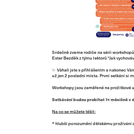
Srdečně zveme rodiče na sérii workshopů
Ester Bezděk z týmu lektorů “Jak vychováv
✨ Váhali jste s přihlášením a nakonec V
už jen 2 poslední místa. První setkání si
Workshopy jsou zaměřené na prožitkové uč
Setkávání budou probíhat 1× měsíčně v d
Na co se můžete těšit:
* hlubší porozumění dětskému prožívání 