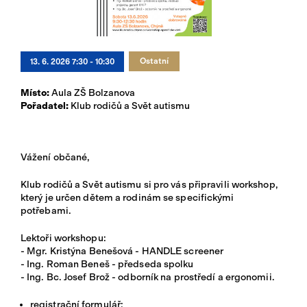
Ostatní
13. 6. 2026 7:30 - 10:30
Místo:
Aula ZŠ Bolzanova
Pořadatel:
Klub rodičů a Svět autismu
Vážení občané,
Klub rodičů a Svět autismu si pro vás připravili workshop,
který je určen dětem a rodinám se specifickými
potřebami.
Lektoři workshopu:
- Mgr. Kristýna Benešová - HANDLE screener
- Ing. Roman Beneš - předseda spolku
- Ing. Bc. Josef Brož - odborník na prostředí a ergonomii.
registrační formulář: