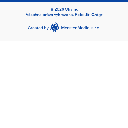
Svaz měst a obcí České republiky
Jízdní řády
Pizza u Hřiště
Náš Region
© 2026 Chýně.
Ochrana osobních údajů
Františkánský klášter v Hájku
Berounsko
Všechna práva vyhrazena. Foto: Jiří Grégr
Prohlášení o přístupnosti
Břevské a Hostivické rybníky
Archiv webových stránek obce Chýně
Created by
Monster Media, s.r.o.
Mapa stránek