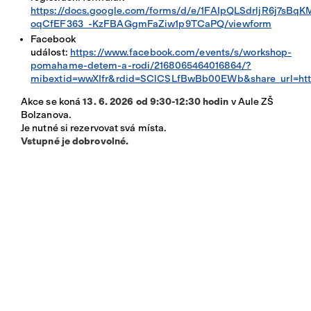
https://docs.google.com/forms/d/e/1FAIpQLSdrljR6j7sBqK
oqCfEF363_-KzFBAGgmFaZiw1p9TCaPQ/viewform
Facebook
událost:
https://www.facebook.com/events/s/workshop-
pomahame-detem-a-rodi/2168065464016864/?
mibextid=wwXIfr&rdid=SClCSLfBwBb00EWb&share_url
Akce se koná
13. 6. 2026 od 9:30-12:30 hodin
v Aule ZŠ
Bolzanova.
Je nutné si rezervovat svá místa.
Vstupné je dobrovolné.