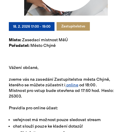
Přihlásit se
Zastupitelstvo
18. 2. 2026 17:00 - 19:00
Místo:
Zasedací místnost MěÚ
Pořadatel:
Město Chýně
Vážení občané,
zveme vás na zasedání Zastupitelstva města Chýně,
kterého se můžete zúčastnit i
online
od 18:00.
Místnost pro vstup bude otevřena od 17:50 hod. Heslo:
25303.
Pravidla pro online účast:
veřejnost má možnost pouze sledovat stream
chat slouží pouze ke kladení dotazů!