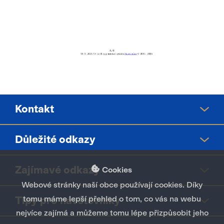
Kontakt
Důležité odkazy
Městský úřad Chýně
Hlavní 200
Zajímavé odkazy
Středočeský kraj
Cookies
253 03 Chýně
tel.:
739 001 324
Městský úřad Černošice
Webové stránky naší obce používají cookies. Díky
mu@chyne.cz
Magistrát hl.n. Prahy
Tipy pro návštěvníky
tomu máme lepší přehled o tom, co vás na webu
Chýňské fórum
Finanční úřad Praha - západ
Portál veřejné správy
nejvíce zajímá a můžeme tomu lépe přizpůsobit jeho
Stavební úřad Hostivice
Zákony a právo