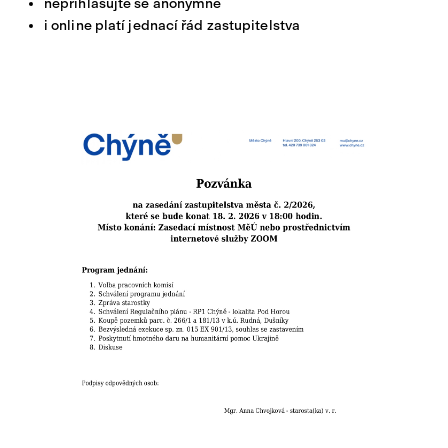
nepřihlašujte se anonymně
i online platí jednací řád zastupitelstva