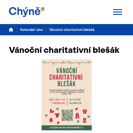
Aktuality
Kalendář akcí
Vánoční charitativní blešák
Chýně
Vánoční charitativní blešák
Úřad
Samospráva
Úřední deska
Potřebuji vyřídit
Kalendář akcí
TS Chýně