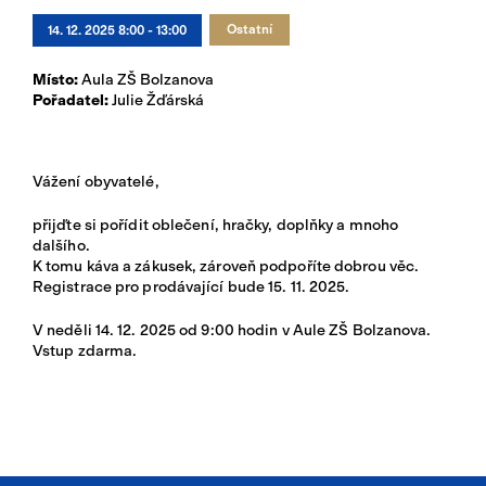
Přihlásit se
Ostatní
14. 12. 2025 8:00 - 13:00
Místo:
Aula ZŠ Bolzanova
Pořadatel:
Julie Žďárská
Vážení obyvatelé,
přijďte si pořídit oblečení, hračky, doplňky a mnoho
dalšího.
K tomu káva a zákusek, zároveň podpoříte dobrou věc.
Registrace pro prodávající bude 15. 11. 2025.
V neděli 14. 12. 2025 od 9:00 hodin v Aule ZŠ Bolzanova.
Vstup zdarma.