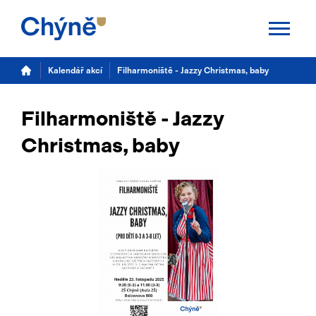
Aktuality
Kalendář akcí
Filharmoniště - Jazzy Christmas, baby
Chýně
Filharmoniště - Jazzy
Úřad
Christmas, baby
Samospráva
Úřední deska
Potřebuji vyřídit
Kalendář akcí
TS Chýně