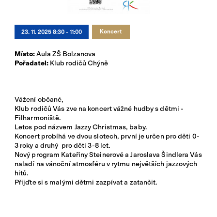
Přihlásit se
Koncert
23. 11. 2025 8:30 - 11:00
Místo:
Aula ZŠ Bolzanova
Pořadatel:
Klub rodičů Chýně
Vážení občané,
Klub rodičů Vás zve na koncert vážné hudby s dětmi -
Filharmoniště.
Letos pod názvem Jazzy Christmas, baby.
Koncert probíhá ve dvou slotech, první je určen pro děti 0-
3 roky a druhý pro děti 3-8 let.
Nový program Kateřiny Steinerové a Jaroslava Šindlera Vás
naladí na vánoční atmosféru v rytmu největších jazzových
hitů.
Přijďte si s malými dětmi zazpívat a zatančit.